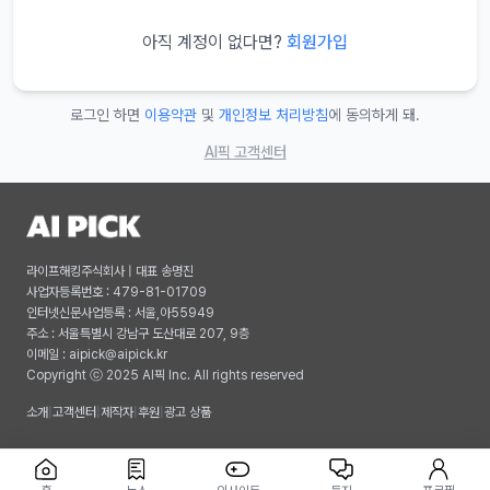
아직 계정이 없다면?
회원가입
로그인 하면
이용약관
및
개인정보 처리방침
에 동의하게 돼.
AI픽 고객센터
라이프해킹주식회사 | 대표 송명진
사업자등록번호 : 479-81-01709
인터넷신문사업등록 : 서울,아55949
주소 : 서울특별시 강남구 도산대로 207, 9층
이메일 :
aipick@aipick.kr
Copyright ⓒ 2025 AI픽 Inc. All rights reserved
소개
|
고객센터
|
제작자
|
후원
|
광고 상품