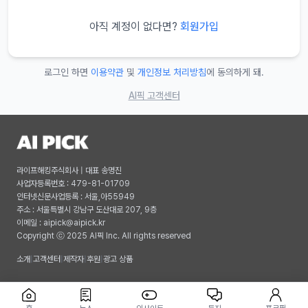
아직 계정이 없다면?
회원가입
로그인 하면
이용약관
및
개인정보 처리방침
에 동의하게 돼.
AI픽 고객센터
라이프해킹주식회사 | 대표 송명진
사업자등록번호 : 479-81-01709
인터넷신문사업등록 : 서울,아55949
주소 : 서울특별시 강남구 도산대로 207, 9층
이메일 :
aipick@aipick.kr
Copyright ⓒ 2025 AI픽 Inc. All rights reserved
소개
|
고객센터
|
제작자
|
후원
|
광고 상품