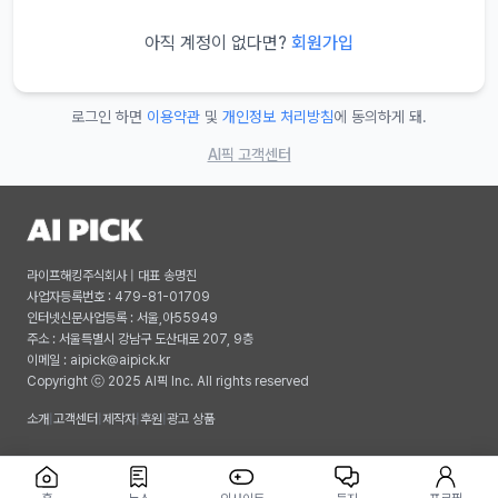
아직 계정이 없다면?
회원가입
로그인 하면
이용약관
및
개인정보 처리방침
에 동의하게 돼.
AI픽 고객센터
라이프해킹주식회사 | 대표 송명진
사업자등록번호 : 479-81-01709
인터넷신문사업등록 : 서울,아55949
주소 : 서울특별시 강남구 도산대로 207, 9층
이메일 :
aipick@aipick.kr
Copyright ⓒ 2025 AI픽 Inc. All rights reserved
소개
|
고객센터
|
제작자
|
후원
|
광고 상품