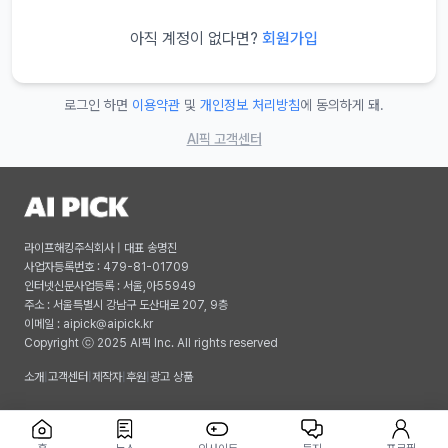
아직 계정이 없다면?
회원가입
로그인 하면
이용약관
및
개인정보 처리방침
에 동의하게 돼.
AI픽 고객센터
라이프해킹주식회사 | 대표 송명진
사업자등록번호 : 479-81-01709
인터넷신문사업등록 : 서울,아55949
주소 : 서울특별시 강남구 도산대로 207, 9층
이메일 :
aipick@aipick.kr
Copyright ⓒ 2025 AI픽 Inc. All rights reserved
소개
|
고객센터
|
제작자
|
후원
|
광고 상품