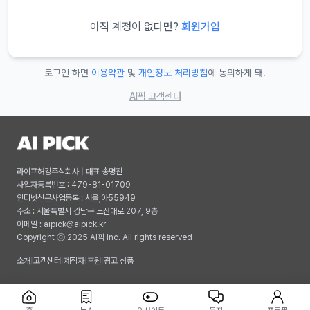
아직 계정이 없다면?
회원가입
로그인 하면
이용약관
및
개인정보 처리방침
에 동의하게 돼.
AI픽 고객센터
라이프해킹주식회사 | 대표 송명진
사업자등록번호 : 479-81-01709
인터넷신문사업등록 : 서울,아55949
주소 : 서울특별시 강남구 도산대로 207, 9층
이메일 :
aipick@aipick.kr
Copyright ⓒ 2025 AI픽 Inc. All rights reserved
소개
|
고객센터
|
제작자
|
후원
|
광고 상품