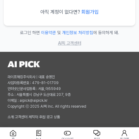
아직 계정이 없다면?
회원가입
로그인 하면
이용약관
및
개인정보 처리방침
에 동의하게 돼.
AI픽 고객센터
라이프해킹주식회사 | 대표 송명진
사업자등록번호 : 479-81-01709
인터넷신문사업등록 : 서울,아55949
주소 : 서울특별시 강남구 도산대로 207, 9층
이메일 :
aipick@aipick.kr
Copyright ⓒ 2025 AI픽 Inc. All rights reserved
소개
|
고객센터
|
제작자
|
후원
|
광고 상품