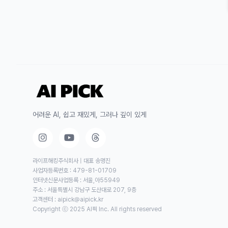
어려운 AI, 쉽고 재밌게, 그러나 깊이 있게
라이프해킹주식회사 | 대표 송명진
사업자등록번호 : 479-81-01709
인터넷신문사업등록 : 서울,아55949
주소 : 서울특별시 강남구 도산대로 207, 9층
고객센터 :
aipick@aipick.kr
Copyright ⓒ 2025 AI픽 Inc. All rights reserved