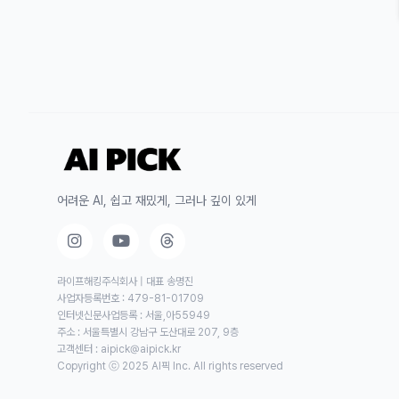
어려운 AI, 쉽고 재밌게, 그러나 깊이 있게
라이프해킹주식회사 | 대표 송명진
사업자등록번호 : 479-81-01709
인터넷신문사업등록 : 서울,아55949
주소 : 서울특별시 강남구 도산대로 207, 9층
고객센터 :
aipick@aipick.kr
Copyright ⓒ 2025 AI픽 Inc. All rights reserved