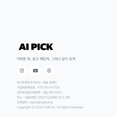
어려운 AI, 쉽고 재밌게, 그러나 깊이 있게
라이프해킹주식회사 | 대표 송명진
사업자등록번호 : 479-81-01709
인터넷신문사업등록 : 서울,아55949
주소 : 서울특별시 강남구 도산대로 207, 9층
고객센터 :
aipick@aipick.kr
Copyright ⓒ 2025 AI픽 Inc. All rights reserved