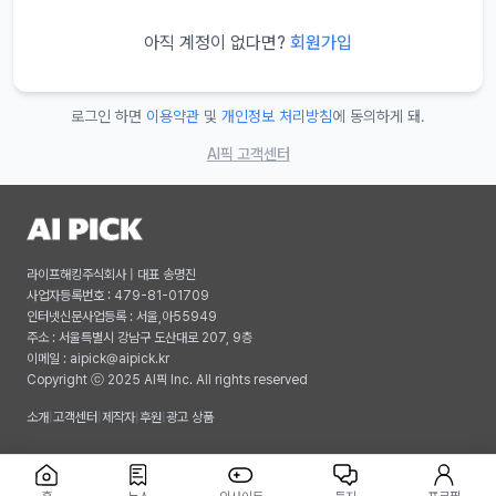
아직 계정이 없다면?
회원가입
로그인 하면
이용약관
및
개인정보 처리방침
에 동의하게 돼.
AI픽 고객센터
라이프해킹주식회사 | 대표 송명진
사업자등록번호 : 479-81-01709
인터넷신문사업등록 : 서울,아55949
주소 : 서울특별시 강남구 도산대로 207, 9층
이메일 :
aipick@aipick.kr
Copyright ⓒ 2025 AI픽 Inc. All rights reserved
소개
|
고객센터
|
제작자
|
후원
|
광고 상품