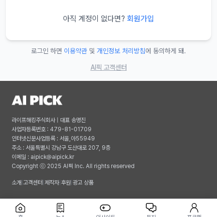
아직 계정이 없다면?
회원가입
로그인 하면
이용약관
및
개인정보 처리방침
에 동의하게 돼.
AI픽 고객센터
라이프해킹주식회사 | 대표 송명진
사업자등록번호 : 479-81-01709
인터넷신문사업등록 : 서울,아55949
주소 : 서울특별시 강남구 도산대로 207, 9층
이메일 :
aipick@aipick.kr
Copyright ⓒ 2025 AI픽 Inc. All rights reserved
소개
|
고객센터
|
제작자
|
후원
|
광고 상품