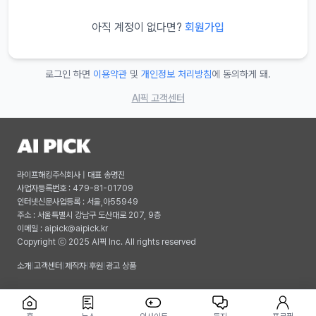
아직 계정이 없다면?
회원가입
로그인 하면
이용약관
및
개인정보 처리방침
에 동의하게 돼.
AI픽 고객센터
라이프해킹주식회사 | 대표 송명진
사업자등록번호 : 479-81-01709
인터넷신문사업등록 : 서울,아55949
주소 : 서울특별시 강남구 도산대로 207, 9층
이메일 :
aipick@aipick.kr
Copyright ⓒ 2025 AI픽 Inc. All rights reserved
소개
|
고객센터
|
제작자
|
후원
|
광고 상품