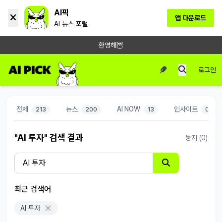
AI픽
앱 다운로드
AI 뉴스 포털
환영해🦉
로그인
전체
뉴스
AI NOW
인사이트
213
200
13
0
"AI 투자" 검색 결과
둥지 (0)
최근 검색어
AI 투자