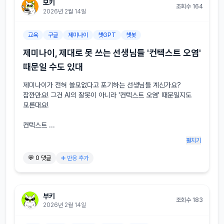
모키
조회수 164
2026년 2월 14일
교육
구글
제미나이
챗GPT
챗봇
제미나이, 제대로 못 쓰는 선생님들 '컨텍스트 오염'
때문일 수도 있대
제미나이가 전혀 쓸모없다고 포기하는 선생님들 계신가요? 
잠깐만요! 그건 AI의 잘못이 아니라 '컨텍스트 오염' 때문일지도 
모른대요!

컨텍스트 ...
펼치기
💬 0 댓글
➕ 반응 추가
부키
조회수 183
2026년 2월 14일