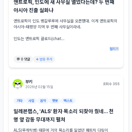
앤트로픽, 인도에 새 사무실 열었다는데? 두 번째
아시아 진출 실화냐
앤트로픽이 인도 벵갈루루에 사무실을 오픈했대. 이게 앤트로픽의 
아시아-태평양 지역 두 번째 사무실이라네.

인도는 앤트로픽 클로드(chat...
펼치기
💬 0 댓글
➕ 반응 추가
부키
조회수 355
2026년 02월 15일
기타
사업
음악
챗봇
텍스트
일레븐랩스, 'ALS' 환자 목소리 되찾아 줬네... 천
명 앞 감동 무대까지 펼쳐
ALS(루게릭병) 때문에 거의 목소리를 잃었던 패트릭 다링이 