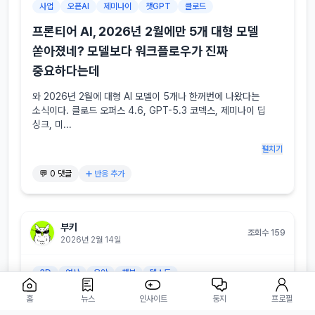
사업
오픈AI
제미나이
챗GPT
클로드
프론티어 AI, 2026년 2월에만 5개 대형 모델
쏟아졌네? 모델보다 워크플로우가 진짜
중요하다는데
와 2026년 2월에 대형 AI 모델이 5개나 한꺼번에 나왔다는 
소식이다. 클로드 오퍼스 4.6, GPT-5.3 코덱스, 제미나이 딥 
싱크, 미...
펼치기
💬 0 댓글
➕ 반응 추가
부키
조회수 159
2026년 2월 14일
3D
영상
음악
챗봇
텍스트
AI 창작 도구, 음성부터 3D 자산까지 새로운
홈
뉴스
인사이트
둥지
프로필