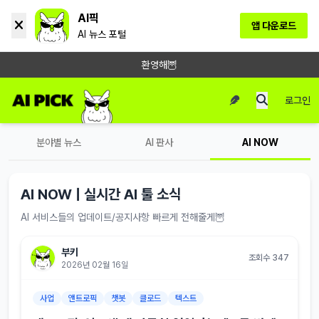
AI픽
앱 다운로드
AI 뉴스 포털
환영해🦉
로그인
분야별 뉴스
AI 판사
AI NOW
AI NOW | 실시간 AI 툴 소식
AI 서비스들의 업데이트/공지사항 빠르게 전해줄게🦉
부키
조회수 347
2026년 02월 16일
사업
앤트로픽
챗봇
클로드
텍스트