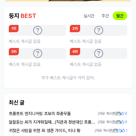
둥지
BEST
실시간
주간
월간
1위
2위
베스트 게시글 없음
베스트 게시글 없음
3위
4위
베스트 게시글 없음
베스트 게시글 없음
추가 베스트 게시글이 아직 없어.
최신 글
프롬프트 엔지니어링 초보의 좌충우돌
(자유 게시판)
0
말잘듣는 AI가 지겨워질때...(직관과 정반대인 프롬프트 기법, 한 번 써보면 중독돼요)
(자유 게시판)
0
귀찮은 사람을 위한 AI 생존 가이드, 티나 황
(자유 게시판)
[1]
1