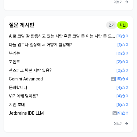
더보기
질문 게시판
인기
최신
AI로 코딩 잘 활용하고 있는 사람 혹은 코딩 좀 아는 사람 좀 도와줘(크롤링(?) 불가 문제)
[3]
0
다들 업무나 일상에 ai 어떻게 활용해?
[1]
0
부키는
[2]
0
포인트
[2]
0
젠스파크 써본 사람 있음?
[2]
0
Gemini Advanced
[15]
4
문의합니다
[4]
0
VIP 어케 달아용?
[4]
0
지인 초대
[5]
0
Jetbrains IDE LLM
[9]
2
더보기