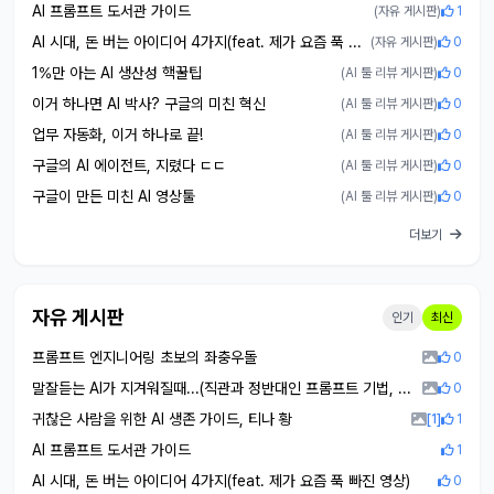
AI 프롬프트 도서관 가이드
(자유 게시판)
1
AI 시대, 돈 버는 아이디어 4가지(feat. 제가 요즘 푹 빠진 영상)
(자유 게시판)
0
1%만 아는 AI 생산성 핵꿀팁
(AI 툴 리뷰 게시판)
0
이거 하나면 AI 박사? 구글의 미친 혁신
(AI 툴 리뷰 게시판)
0
업무 자동화, 이거 하나로 끝!
(AI 툴 리뷰 게시판)
0
구글의 AI 에이전트, 지렸다 ㄷㄷ
(AI 툴 리뷰 게시판)
0
구글이 만든 미친 AI 영상툴
(AI 툴 리뷰 게시판)
0
더보기
자유 게시판
인기
최신
프롬프트 엔지니어링 초보의 좌충우돌
0
말잘듣는 AI가 지겨워질때...(직관과 정반대인 프롬프트 기법, 한 번 써보면 중독돼요)
0
귀찮은 사람을 위한 AI 생존 가이드, 티나 황
[1]
1
AI 프롬프트 도서관 가이드
1
AI 시대, 돈 버는 아이디어 4가지(feat. 제가 요즘 푹 빠진 영상)
0