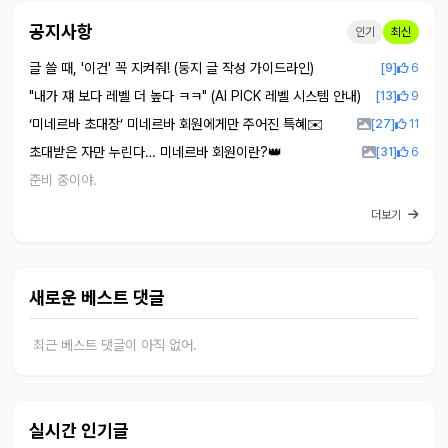
공지사항
인기
최신
글 쓸 때, '이건' 꼭 지켜줘! (둥지 글 작성 가이드라인)
[9]
6
"내가 쟤 보다 레벨 더 높다 ㅋㅋ" (AI PICK 레벨 시스템 안내)
[13]
9
‘미네르바 초대장’ 미네르바 회원에게만 주어진 특혜✉️
[27]
11
초대받은 자만 누린다… 미네르바 회원이란?👑
[31]
6
준비 중이야.
더보기
새로운 베스트 댓글
최근 베스트 댓글이 아직 없어.
실시간 인기글