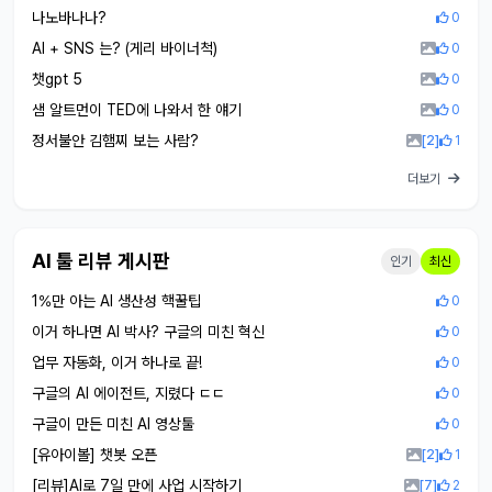
나노바나나?
0
AI + SNS 는? (게리 바이너척)
0
챗gpt 5
0
샘 알트먼이 TED에 나와서 한 얘기
0
정서불안 김햄찌 보는 사람?
[2]
1
더보기
AI 툴 리뷰 게시판
인기
최신
1%만 아는 AI 생산성 핵꿀팁
0
이거 하나면 AI 박사? 구글의 미친 혁신
0
업무 자동화, 이거 하나로 끝!
0
구글의 AI 에이전트, 지렸다 ㄷㄷ
0
구글이 만든 미친 AI 영상툴
0
[유아이볼] 챗봇 오픈
[2]
1
[리뷰]AI로 7일 만에 사업 시작하기
[7]
2