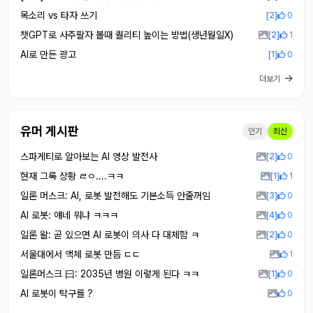
목소리 vs 타자 쓰기
[2]
0
챗GPT로 사주팔자 볼때 퀄리티 높이는 방법(생년월일X)
[2]
1
AI로 만든 광고
[1]
0
더보기
유머 게시판
인기
최신
스파게티로 알아보는 AI 영상 발전사
[2]
0
현재 그록 상황 ㄹㅇ....ㅋㅋ
[1]
1
일론 머스크: AI, 로봇 발전해도 기본소득 안줄꺼임
[3]
0
AI 로봇: 얘네 뭐냐 ㅋㅋㅋ
[4]
0
일론 왈: 곧 있으면 AI 로봇이 의사 다 대체함 ㅋ
[2]
0
서울대에서 액체 로봇 만듬 ㄷㄷ
1
일론머스크 曰: 2035년 병원 이렇게 된다 ㅋㅋ
[1]
0
AI 로봇이 탁구를 ?
0