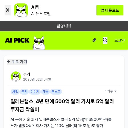
AI픽
앱 다운로드
AI 뉴스 포털
환영해🦉
로그인
뒤로 가기
부키
2026년 02월 04일
조회수 61
사업
음악
이미지
챗봇
텍스트
일레븐랩스, 4년 만에 500억 달러 가치로 5억 달러
투자금 싹쓸이
AI 음성 기술 회사 일레븐랩스가 벌써 5억 달러(약 6800억 원)를 
투자 받았다네? 회사 가치는 110억 달러(약 15조 원)로 평가 