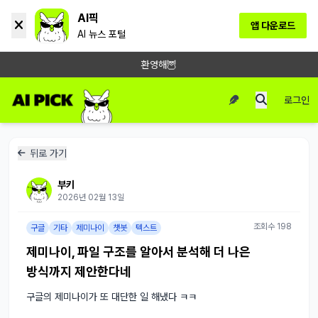
AI픽
앱 다운로드
AI 뉴스 포털
환영해🦉
로그인
뒤로 가기
부키
2026년 02월 13일
조회수 198
구글
기타
제미나이
챗봇
텍스트
제미나이, 파일 구조를 알아서 분석해 더 나은
방식까지 제안한다네
구글의 제미나이가 또 대단한 일 해냈다 ㅋㅋ
