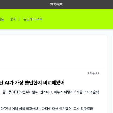
환영해🦉
|
이트
둥지
뉴스레터 구독
조회수 44
어떤 AI가 가장 쓸만한지 비교해봤어
글), 챗GPT(오픈AI), 펠로, 젠스파크, 마누스 이렇게 5개를 조사→출력 
다"면서 여러 AI를 비교해보는 재미에 대해 얘기했어. 그냥 됨/안됨의 