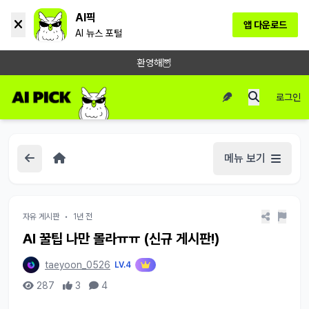
AI픽
앱 다운로드
AI 뉴스 포털
환영해🦉
로그인
메뉴 보기
자유 게시판
•
1년 전
AI 꿀팁 나만 몰라ㅠㅠ (신규 게시판!)
taeyoon_0526
LV.4
287
3
4