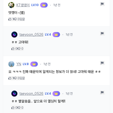
KT댕댕이
LV.10
•
1년 전
멋쟁이~(별)
1
0
답글
taeyoon_0526
LV.4
•
1년 전
ㅎㅎ 고마워!
0
0
YN
LV.8
•
1년 전
오 ㅋㅋㅋ 진짜 태윤덕에 알게되는 정보가 더 많네! 고마워 태윤 ㅎㅎ
1
0
답글
taeyoon_0526
LV.4
•
1년 전
ㅎㅎ 별말씀을.. 앞으로 더 열심히 할게!!
0
0