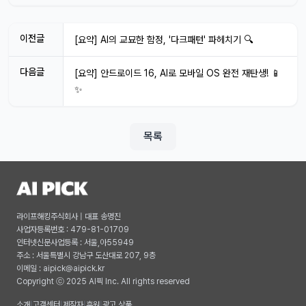
이전글
[요약] AI의 교묘한 함정, '다크패턴' 파헤치기 🔍
다음글
[요약] 안드로이드 16, AI로 모바일 OS 완전 재탄생! 📱
✨
목록
라이프해킹주식회사 | 대표 송명진
사업자등록번호 : 479-81-01709
인터넷신문사업등록 : 서울,아55949
주소 : 서울특별시 강남구 도산대로 207, 9층
이메일 :
aipick@aipick.kr
Copyright ⓒ 2025 AI픽 Inc. All rights reserved
소개
|
고객센터
|
제작자
|
후원
|
광고 상품