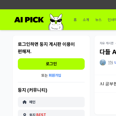
홈
소개
뉴스
인사
로그인하면 둥지 게시판 이용이
자유 게시판
다들 A
편해져.
YN
L
로그인
또는
회원가입
AI 공부
둥지 (커뮤니티)
메인
둥지
BEST