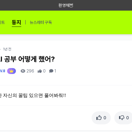
환영해🦉
둥지
|
이트
뉴스레터 구독
•
1년 전
I 공부 어떻게 했어?
296
0
1
V.8
한 자신의 꿀팁 있으면 풀어봐줘!!
0
0