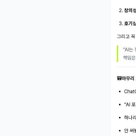
창의
호기
그리고 꼭
“AI는
책임은
🎒마무리 
Cha
“AI
하나라
안 써