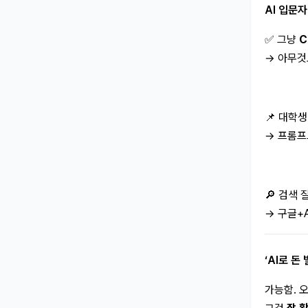
AI 입문
✅ 그냥
C
→ 아무것
📌 대학
→ 프롬프
🔎 검색
→ 구글+
‘AI로 돈
가능함. 