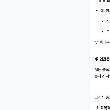
그걸
잘 
예: 커
직
그
💡 핵심은
🧠 인간
AI는
증폭
못하던 사
그래서 중
회복