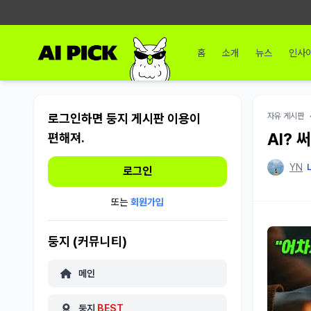
홈
소개
뉴스
인사
로그인하면 둥지 게시판 이용이
자유 게시판
AI? 
편해져.
YN
L
로그인
또는
회원가입
둥지 (커뮤니티)
메인
둥지
BEST