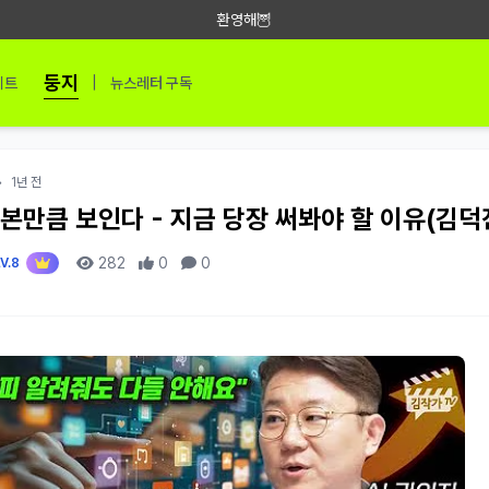
환영해🦉
둥지
|
이트
뉴스레터 구독
•
1년 전
써본만큼 보인다 - 지금 당장 써봐야 할 이유(김덕
282
0
0
V.8