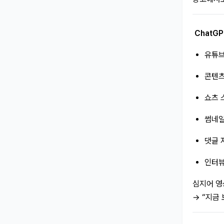
ChatG
유튜브
콘텐츠
쇼츠 
썸네일
댓글 
인터뷰
심지어 영
→ “지금