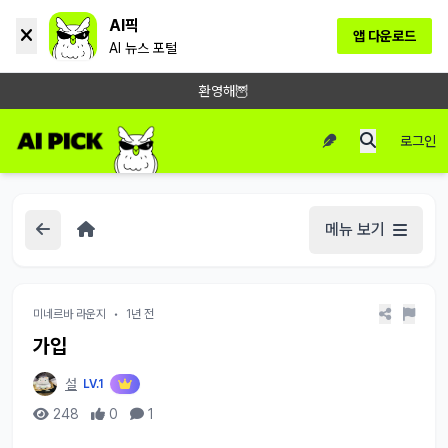
AI픽
앱 다운로드
AI 뉴스 포털
환영해🦉
로그인
메뉴 보기
미네르바 라운지
•
1년 전
가입
설
LV.1
248
0
1