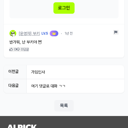
로그인
[운영자] 부키
LV.5
•
1년 전
반가워, 난 부키야 🦉
0
0
답글
이전글
가입인사
다음글
여기 댓글로 대화 ㄱㄱ
목록