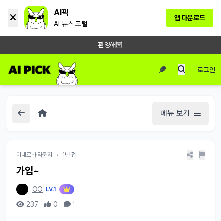
AI픽
앱 다운로드
AI 뉴스 포털
환영해🦉
로그인
메뉴 보기
미네르바 라운지
•
1년 전
가입~
OO
LV.1
237
0
1