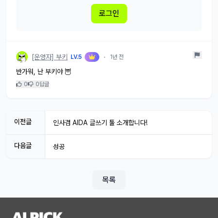
로그인
[운영자] 부키
LV.5
•
1년 전
반가워, 난 부키야 🦉
0
0
답글
이전글
인사겸 AIDA 글쓰기 툴 소개합니다!
다음글
성공
목록