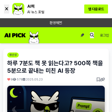
AI픽
앱 다운로드
AI 뉴스 포털
환영해🦉
로그인
생산성
하루 7분도 책 못 읽는다고? 500쪽 책을
5분으로 끝내는 미친 AI 등장
8
578
2025.05.23