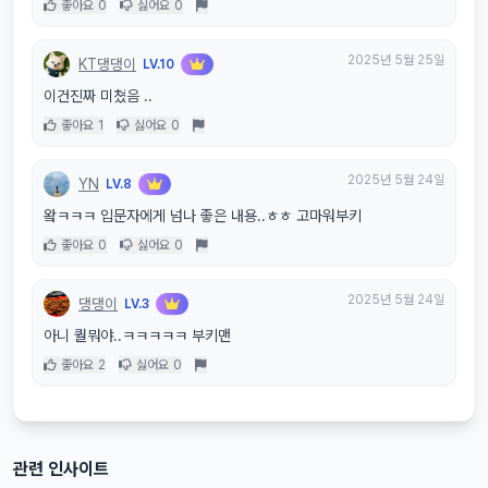
좋아요
0
싫어요
0
2025년 5월 25일
KT댕댕이
LV.10
이건진짜 미쳤음 ..
좋아요
1
싫어요
0
2025년 5월 24일
YN
LV.8
왘ㅋㅋㅋ 입문자에게 넘나 좋은 내용..ㅎㅎ 고마워부키
좋아요
0
싫어요
0
2025년 5월 24일
댕댕이
LV.3
아니 퀄뭐야..ㅋㅋㅋㅋㅋ 부키맨
좋아요
2
싫어요
0
관련 인사이트