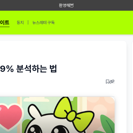
환영해🦉
이트
|
둥지
뉴스레터 구독
99% 분석하는 법