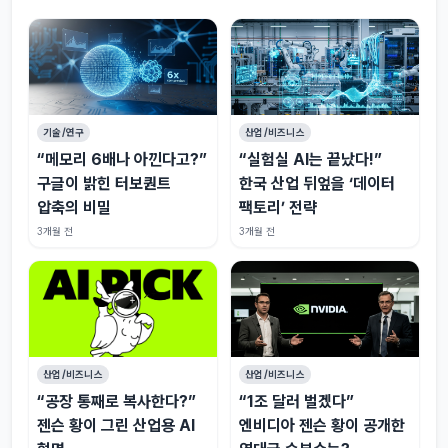
기술/연구
산업/비즈니스
“메모리 6배나 아낀다고?”
“실험실 AI는 끝났다!”
구글이 밝힌 터보퀀트
한국 산업 뒤엎을 ‘데이터
압축의 비밀
팩토리’ 전략
3개월 전
3개월 전
산업/비즈니스
산업/비즈니스
“공장 통째로 복사한다?”
“1조 달러 벌겠다”
젠슨 황이 그린 산업용 AI
엔비디아 젠슨 황이 공개한