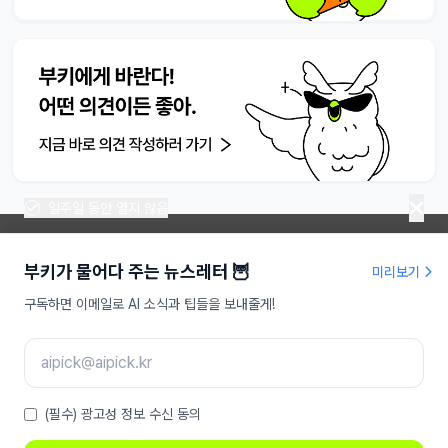
일주일 동안 열지 않음
부키가 물어다 주는 뉴스레터 🦉
미리보기
라이프해킹주식회사 | 대표 송명진
구독하면 이메일로 AI 소식과 팁들을 보내줄게!
사업자등록번호 : 479-81-01709
인터넷신문사업등록 : 서울,아55949
주소 : 서울특별시 강남구 도산대로 207, 9층
이메일 :
aipick@aipick.kr
Copyright ⓒ 2025 AI픽 Inc. All rights reserved
(필수) 광고성 정보 수신 동의
소개
|
고객센터
|
제작자
|
후원
|
광고 상품