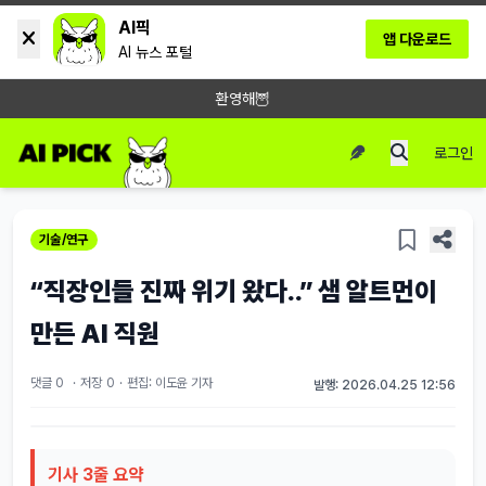
AI픽
앱 다운로드
AI 뉴스 포털
환영해🦉
로그인
기술/연구
“직장인들 진짜 위기 왔다..” 샘 알트먼이
만든 AI 직원
댓글 0
·
저장
0
·
편집: 이도윤 기자
발행: 2026.04.25 12:56
기사 3줄 요약