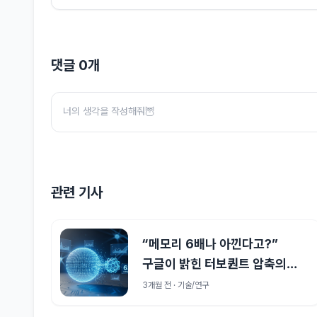
댓글
0
개
관련 기사
“메모리 6배나 아낀다고?”
구글이 밝힌 터보퀀트 압축의
비밀
3개월 전 · 기술/연구