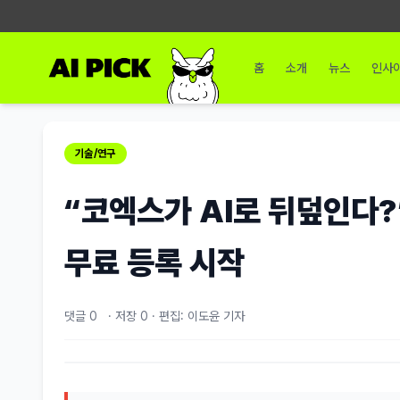
홈
소개
뉴스
인사
기술/연구
“코엑스가 AI로 뒤덮인다
무료 등록 시작
댓글 0
·
저장
0
·
편집: 이도윤 기자