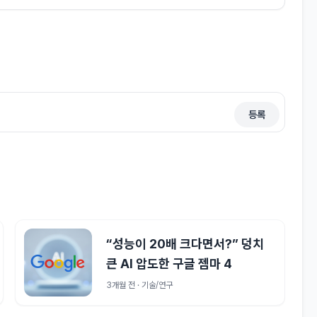
등록
“성능이 20배 크다면서?” 덩치
큰 AI 압도한 구글 젬마 4
3개월 전 · 기술/연구