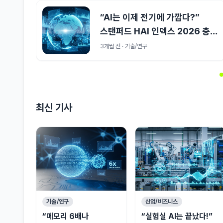
“AI는 이제 전기에 가깝다?”
스탠퍼드 HAI 인덱스 2026 충격
사실
3개월 전 · 기술/연구
최신 기사
기술/연구
산업/비즈니스
“메모리 6배나
“실험실 AI는 끝났다!”