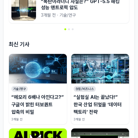
“폭탄이라더니 사실은?” GPT-5.5 해킹
성능 앤트로픽 압도
3개월 전 · 기술/연구
최신 기사
기술/연구
산업/비즈니스
“메모리 6배나 아낀다고?”
“실험실 AI는 끝났다!”
구글이 밝힌 터보퀀트
한국 산업 뒤엎을 ‘데이터
압축의 비밀
팩토리’ 전략
3개월 전
3개월 전