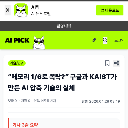
AI픽
앱 다운로드
AI 뉴스 포털
환영해🦉
로그인
기술/연구
“메모리 1/6로 폭락?” 구글과 KAIST가
만든 AI 압축 기술의 실체
댓글 0
·
저장
0
·
편집: 이도윤 기자
발행: 2026.04.28 03:49
기사 3줄 요약