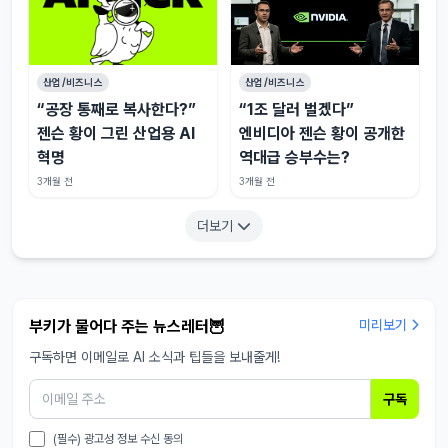
산업/비즈니스
산업/비즈니스
“공장 통째로 복사한다?”
“1조 달러 벌겠다”
젠슨 황이 그린 산업용 AI
엔비디아 젠슨 황이 공개한
혁명
역대급 승부수는?
3개월 전
3개월 전
더보기
부키가 물어다 주는 뉴스레터🦉
미리보기
구독하면 이메일로 AI 소식과 팁들을 보내줄게!
구독
(필수) 광고성 정보 수신 동의