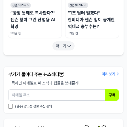
산업/비즈니스
산업/비즈니스
“공장 통째로 복사한다?”
“1조 달러 벌겠다”
젠슨 황이 그린 산업용 AI
엔비디아 젠슨 황이 공개한
혁명
역대급 승부수는?
3개월 전
3개월 전
더보기
부키가 물어다 주는 뉴스레터🦉
미리보기
구독하면 이메일로 AI 소식과 팁들을 보내줄게!
구독
(필수) 광고성 정보 수신 동의