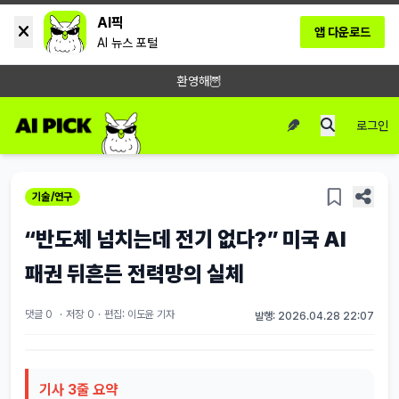
AI픽
앱 다운로드
AI 뉴스 포털
환영해🦉
로그인
기술/연구
“반도체 넘치는데 전기 없다?” 미국 AI
패권 뒤흔든 전력망의 실체
댓글 0
·
저장
0
·
편집: 이도윤 기자
발행: 2026.04.28 22:07
기사 3줄 요약