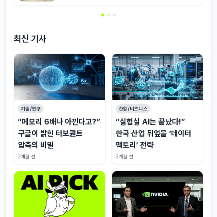
최신 기사
기술/연구
산업/비즈니스
“메모리 6배나 아낀다고?”
“실험실 AI는 끝났다!”
구글이 밝힌 터보퀀트
한국 산업 뒤엎을 ‘데이터
압축의 비밀
팩토리’ 전략
3개월 전
3개월 전