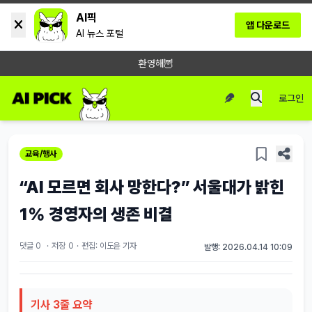
AI픽
앱 다운로드
AI 뉴스 포털
환영해🦉
로그인
교육/행사
“AI 모르면 회사 망한다?” 서울대가 밝힌
1% 경영자의 생존 비결
댓글 0
·
저장
0
·
편집: 이도윤 기자
발행: 2026.04.14 10:09
기사 3줄 요약