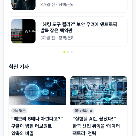
3개월 전 · 정책/윤리
"해킹 도구 될라?" 보안 우려에 앤트로픽
발목 잡은 백악관
3개월 전 · 정책/윤리
최신 기사
기술/연구
산업/비즈니스
“메모리 6배나 아낀다고?”
“실험실 AI는 끝났다!”
구글이 밝힌 터보퀀트
한국 산업 뒤엎을 ‘데이터
압축의 비밀
팩토리’ 전략