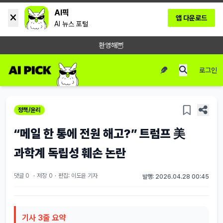
AI픽
앱 다운로드
AI 뉴스 포털
환영해🦉
로그인
정책/윤리
“메일 한 통에 전원 해고?” 트럼프 美
과학계 독립성 훼손 논란
댓글 0
·
저장
0
·
편집: 이도윤 기자
발행: 2026.04.28 00:45
기사 3줄 요약