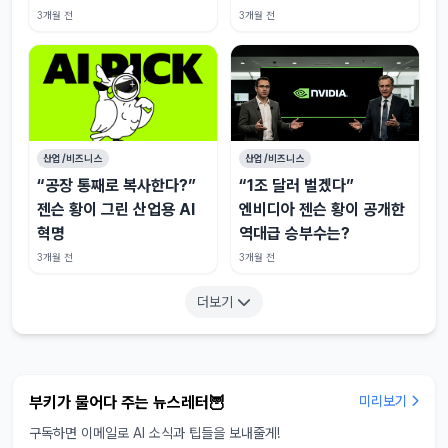
3개월 전
3개월 전
산업/비즈니스
산업/비즈니스
“공장 통째로 복사한다?”
“1조 달러 벌겠다”
젠슨 황이 그린 산업용 AI
엔비디아 젠슨 황이 공개한
혁명
역대급 승부수는?
3개월 전
3개월 전
더보기
부키가 물어다 주는 뉴스레터🦉
미리보기
구독하면 이메일로 AI 소식과 팁들을 보내줄게!