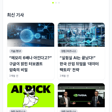
최신 기사
기술/연구
산업/비즈니스
“메모리 6배나 아낀다고?”
“실험실 AI는 끝났다!”
구글이 밝힌 터보퀀트
한국 산업 뒤엎을 ‘데이터
압축의 비밀
팩토리’ 전략
3개월 전
3개월 전
산업/비즈니스
산업/비즈니스