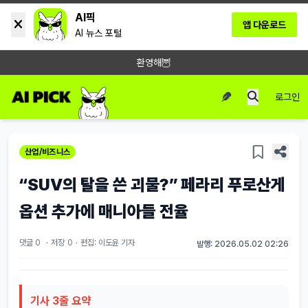
AI픽
앱 다운로드
AI 뉴스 포털
환영해🦉
로그인
산업/비즈니스
“SUV의 탈을 쓴 괴물?” 페라리 푸로산게
옵션 추가에 매니아들 전율
댓글 0
·
저장
0
·
편집: 이도윤 기자
발행: 2026.05.02 02:26
기사 3줄 요약