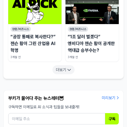
산업/비즈니스
산업/비즈니스
“공장 통째로 복사한다?”
“1조 달러 벌겠다”
젠슨 황이 그린 산업용 AI
엔비디아 젠슨 황이 공개한
혁명
역대급 승부수는?
3개월 전
3개월 전
더보기
부키가 물어다 주는 뉴스레터🦉
미리보기
구독하면 이메일로 AI 소식과 팁들을 보내줄게!
구독