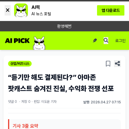
AI픽
앱 다운로드
AI 뉴스 포털
환영해🦉
로그인
산업/비즈니스
“듣기만 해도 결제된다?” 아마존
팟캐스트 숨겨진 진실, 수익화 전쟁 선포
댓글 0
·
저장
0
·
편집: 이도윤 기자
발행: 2026.04.27 07:15
기사 3줄 요약