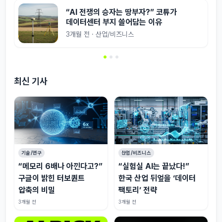
“AI 전쟁의 승자는 땅부자?” 코튜가
데이터센터 부지 쓸어담는 이유
3개월 전 · 산업/비즈니스
최신 기사
기술/연구
산업/비즈니스
“메모리 6배나 아낀다고?”
“실험실 AI는 끝났다!”
구글이 밝힌 터보퀀트
한국 산업 뒤엎을 ‘데이터
압축의 비밀
팩토리’ 전략
3개월 전
3개월 전