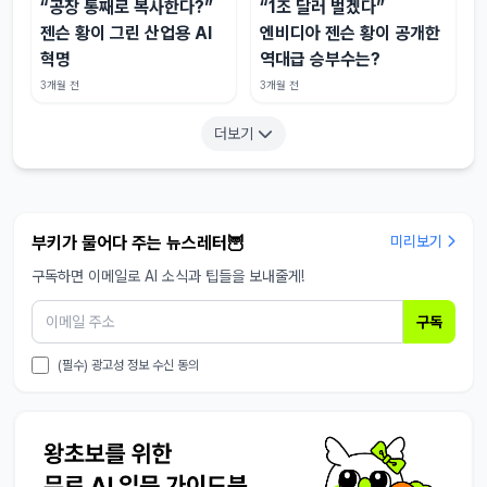
“공장 통째로 복사한다?”
“1조 달러 벌겠다”
젠슨 황이 그린 산업용 AI
엔비디아 젠슨 황이 공개한
혁명
역대급 승부수는?
3개월 전
3개월 전
더보기
부키가 물어다 주는 뉴스레터🦉
미리보기
구독하면 이메일로 AI 소식과 팁들을 보내줄게!
구독
(필수) 광고성 정보 수신 동의