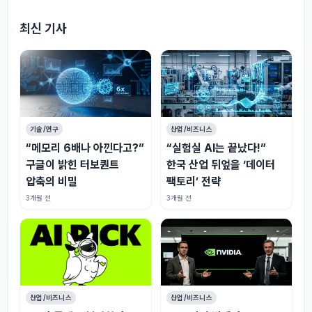
최신 기사
기술/연구
산업/비즈니스
“메모리 6배나 아낀다고?”
“실험실 AI는 끝났다!”
구글이 밝힌 터보퀀트
한국 산업 뒤엎을 ‘데이터
압축의 비밀
팩토리’ 전략
3개월 전
3개월 전
산업/비즈니스
산업/비즈니스