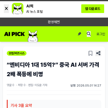
AI픽
앱 다운로드
AI 뉴스 포털
환영해🦉
로그인
산업/비즈니스
“엔비디아 1대 15억?” 중국 AI 서버 가격
2배 폭등에 비명
댓글 0
·
저장
0
·
편집: 이도윤 기자
발행: 2026.05.01 14:27
기사 3줄 요약