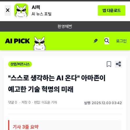
AI픽
앱 다운로드
AI 뉴스 포털
환영해🦉
로그인
산업/비즈니스
"스스로 생각하는 AI 온다" 아마존이
예고한 기술 혁명의 미래
댓글 0
·
저장
0
·
편집: 이도윤 기자
발행: 2025.12.03 03:42
기사 3줄 요약