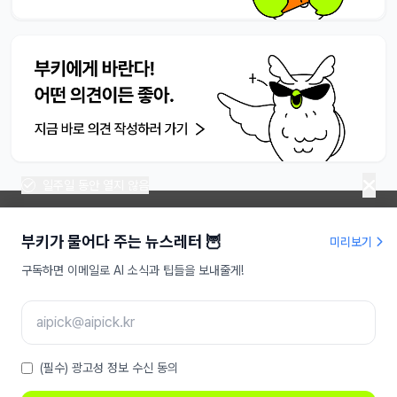
일주일 동안 열지 않음
부키가 물어다 주는 뉴스레터 🦉
미리보기
라이프해킹주식회사 | 대표 송명진
구독하면 이메일로 AI 소식과 팁들을 보내줄게!
사업자등록번호 : 479-81-01709
인터넷신문사업등록 : 서울,아55949
주소 : 서울특별시 강남구 도산대로 207, 9층
이메일 :
aipick@aipick.kr
Copyright ⓒ 2025 AI픽 Inc. All rights reserved
(필수) 광고성 정보 수신 동의
소개
|
고객센터
|
제작자
|
후원
|
광고 상품