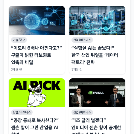
기술/연구
산업/비즈니스
“메모리 6배나 아낀다고?”
“실험실 AI는 끝났다!”
구글이 밝힌 터보퀀트
한국 산업 뒤엎을 ‘데이터
압축의 비밀
팩토리’ 전략
3개월 전
3개월 전
산업/비즈니스
산업/비즈니스
“공장 통째로 복사한다?”
“1조 달러 벌겠다”
젠슨 황이 그린 산업용 AI
엔비디아 젠슨 황이 공개한