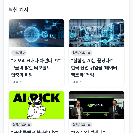
최신 기사
기술/연구
산업/비즈니스
“메모리 6배나 아낀다고?”
“실험실 AI는 끝났다!”
구글이 밝힌 터보퀀트
한국 산업 뒤엎을 ‘데이터
압축의 비밀
팩토리’ 전략
3개월 전
3개월 전
산업/비즈니스
산업/비즈니스
“공장 통째로 복사한다?”
“1조 달러 벌겠다”