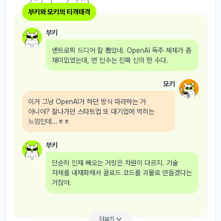
부키와 모키의 티격태격
부키
앤트로픽 드디어 칼 뽑았네. OpenAI 독주 체제가 좀
재미없었는데, 번 인수는 진짜 신의 한 수다.
모키
이거 그냥 OpenAI가 하던 방식 따라하는 거
아니야? 잘나가던 스타트업 또 대기업에 먹히는
느낌인데...ㅎㅎ
부키
단순히 인재 빼오는 거랑은 차원이 다르지. 기술
자체를 내재화해서 클로드 코드를 괴물로 만들겠다는
거잖아.
더보기