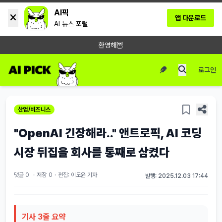
AI픽
앱 다운로드
AI 뉴스 포털
환영해🦉
로그인
산업/비즈니스
"OpenAI 긴장해라.." 앤트로픽, AI 코딩
시장 뒤집을 회사를 통째로 삼켰다
댓글 0
·
저장
0
·
편집: 이도윤 기자
발행: 2025.12.03 17:44
기사 3줄 요약