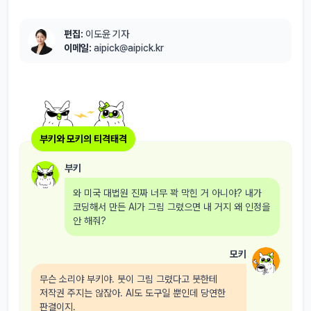
편집:
이도윤 기자
이메일:
aipick@aipick.kr
부키와 모키의 티격태격
부키
와 미국 대법원 진짜 너무 꽉 막힌 거 아니야? 내가
코딩해서 만든 AI가 그림 그렸으면 내 거지 왜 인정을
안 해줘?
모키
무슨 소리야 부키야. 붓이 그림 그렸다고 붓한테
저작권 주지는 않잖아. AI도 도구일 뿐인데 당연한
판결이지.