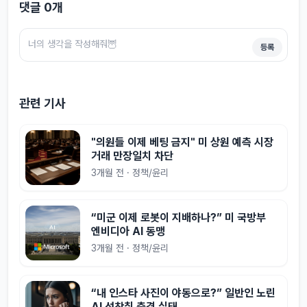
댓글
0
개
등록
관련 기사
"의원들 이제 베팅 금지" 미 상원 예측 시장
거래 만장일치 차단
3개월 전 · 정책/윤리
“미군 이제 로봇이 지배하나?” 미 국방부
엔비디아 AI 동맹
3개월 전 · 정책/윤리
“내 인스타 사진이 야동으로?” 일반인 노린
AI 성착취 충격 실태