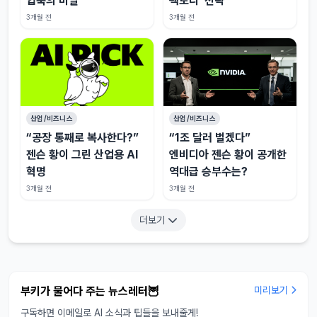
압축의 비밀
팩토리’ 전략
3개월 전
3개월 전
산업/비즈니스
산업/비즈니스
“공장 통째로 복사한다?”
“1조 달러 벌겠다”
젠슨 황이 그린 산업용 AI
엔비디아 젠슨 황이 공개한
혁명
역대급 승부수는?
3개월 전
3개월 전
더보기
부키가 물어다 주는 뉴스레터🦉
미리보기
구독하면 이메일로 AI 소식과 팁들을 보내줄게!