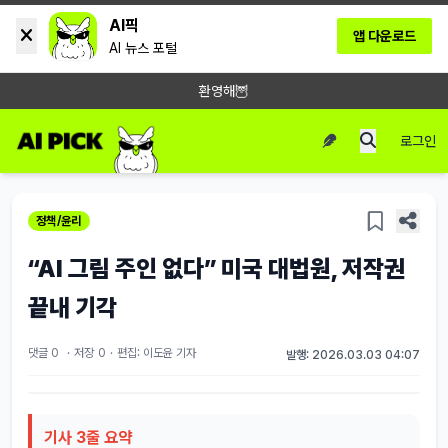
AI픽
앱 다운로드
AI 뉴스 포털
환영해🦉
로그인
정책/윤리
“AI 그림 주인 없다” 미국 대법원, 저작권
끝내 기각
댓글 0
·
저장
0
·
편집: 이도윤 기자
발행: 2026.03.03 04:07
기사 3줄 요약