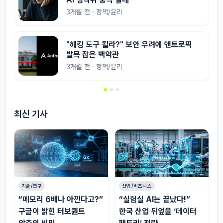
3개월 전 · 정책/윤리
"해킹 도구 될라?" 보안 우려에 앤트로픽
발목 잡은 백악관
3개월 전 · 정책/윤리
최신 기사
기술/연구
산업/비즈니스
“메모리 6배나 아낀다고?”
“실험실 AI는 끝났다!”
구글이 밝힌 터보퀀트
한국 산업 뒤엎을 ‘데이터