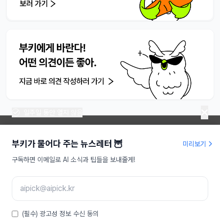
일주일 동안 열지 않음
부키가 물어다 주는 뉴스레터 🦉
미리보기
라이프해킹주식회사 | 대표 송명진
구독하면 이메일로 AI 소식과 팁들을 보내줄게!
사업자등록번호 : 479-81-01709
인터넷신문사업등록 : 서울,아55949
주소 : 서울특별시 강남구 도산대로 207, 9층
이메일 :
aipick@aipick.kr
Copyright ⓒ 2025 AI픽 Inc. All rights reserved
(필수) 광고성 정보 수신 동의
소개
|
고객센터
|
제작자
|
후원
|
광고 상품