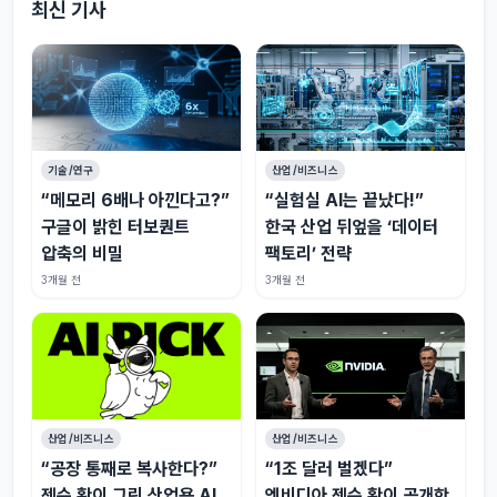
최신 기사
기술/연구
산업/비즈니스
“메모리 6배나 아낀다고?”
“실험실 AI는 끝났다!”
구글이 밝힌 터보퀀트
한국 산업 뒤엎을 ‘데이터
압축의 비밀
팩토리’ 전략
3개월 전
3개월 전
산업/비즈니스
산업/비즈니스
“공장 통째로 복사한다?”
“1조 달러 벌겠다”
젠슨 황이 그린 산업용 AI
엔비디아 젠슨 황이 공개한