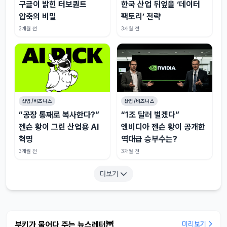
구글이 밝힌 터보퀀트
한국 산업 뒤엎을 ‘데이터
압축의 비밀
팩토리’ 전략
3개월 전
3개월 전
산업/비즈니스
산업/비즈니스
“공장 통째로 복사한다?”
“1조 달러 벌겠다”
젠슨 황이 그린 산업용 AI
엔비디아 젠슨 황이 공개한
혁명
역대급 승부수는?
3개월 전
3개월 전
더보기
부키가 물어다 주는 뉴스레터🦉
미리보기