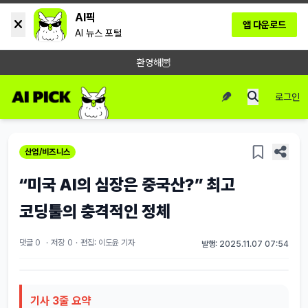
AI픽
앱 다운로드
AI 뉴스 포털
환영해🦉
로그인
산업/비즈니스
“미국 AI의 심장은 중국산?” 최고
코딩툴의 충격적인 정체
댓글 0
·
저장
0
·
편집: 이도윤 기자
발행: 2025.11.07 07:54
기사 3줄 요약