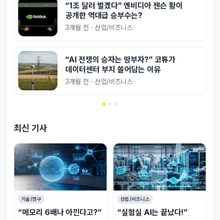
“1조 달러 벌겠다” 엔비디아 젠슨 황이
공개한 역대급 승부수는?
3개월 전 · 산업/비즈니스
“AI 전쟁의 승자는 땅부자?” 코튜가
데이터센터 부지 쓸어담는 이유
3개월 전 · 산업/비즈니스
최신 기사
기술/연구
산업/비즈니스
“메모리 6배나 아낀다고?”
“실험실 AI는 끝났다!”