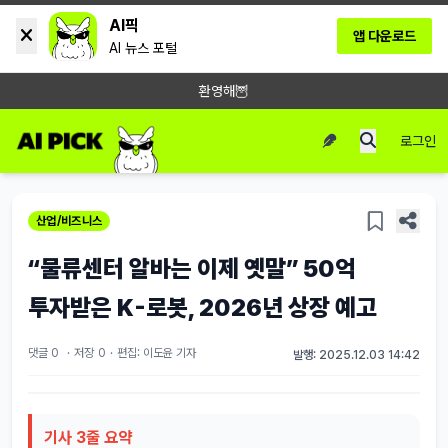
AI픽
앱 다운로드
AI 뉴스 포털
환영해🦉
로그인
산업/비즈니스
“물류센터 알바는 이제 옛말” 50억
투자받은 K-로봇, 2026년 상장 예고
댓글 0
·
저장
0
·
편집: 이도윤 기자
발행: 2025.12.03 14:42
기사 3줄 요약