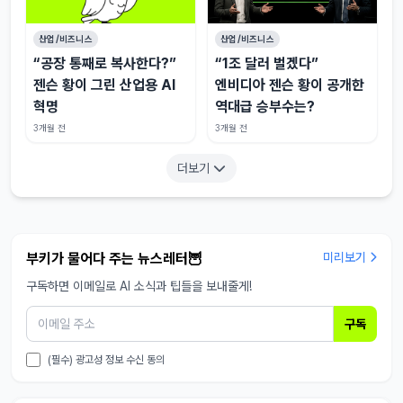
산업/비즈니스
산업/비즈니스
“공장 통째로 복사한다?”
“1조 달러 벌겠다”
젠슨 황이 그린 산업용 AI
엔비디아 젠슨 황이 공개한
혁명
역대급 승부수는?
3개월 전
3개월 전
더보기
부키가 물어다 주는 뉴스레터🦉
미리보기
구독하면 이메일로 AI 소식과 팁들을 보내줄게!
구독
(필수) 광고성 정보 수신 동의