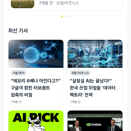
3개월 전 · 산업/비즈니스
최신 기사
기술/연구
산업/비즈니스
“메모리 6배나 아낀다고?”
“실험실 AI는 끝났다!”
구글이 밝힌 터보퀀트
한국 산업 뒤엎을 ‘데이터
압축의 비밀
팩토리’ 전략
3개월 전
3개월 전