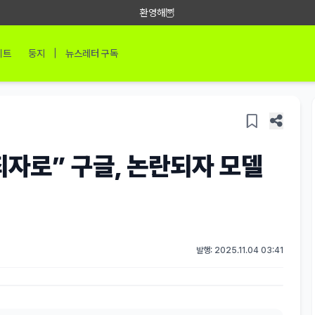
환영해🦉
|
이트
둥지
뉴스레터 구독
죄자로” 구글, 논란되자 모델
발행: 2025.11.04 03:41