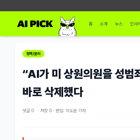
홈
소개
뉴스
인사
정책/윤리
“AI가 미 상원의원을 성범
바로 삭제했다
댓글 0
·
저장
0
·
편집: 이도윤 기자