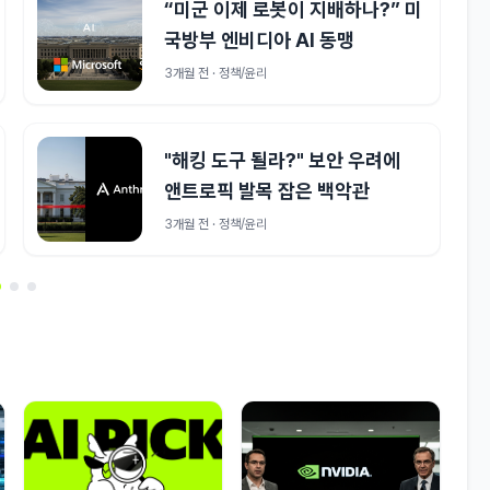
“미군 이제 로봇이 지배하나?” 미
국방부 엔비디아 AI 동맹
3개월 전 · 정책/윤리
"해킹 도구 될라?" 보안 우려에
앤트로픽 발목 잡은 백악관
3개월 전 · 정책/윤리