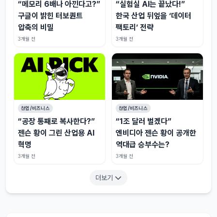
“메모리 6배나 아낀다고?”
“실험실 AI는 끝났다!”
구글이 밝힌 터보퀀트
한국 산업 뒤엎을 ‘데이터
압축의 비밀
팩토리’ 전략
3개월 전
3개월 전
산업/비즈니스
산업/비즈니스
“공장 통째로 복사한다?”
“1조 달러 벌겠다”
젠슨 황이 그린 산업용 AI
엔비디아 젠슨 황이 공개한
혁명
역대급 승부수는?
3개월 전
3개월 전
더보기