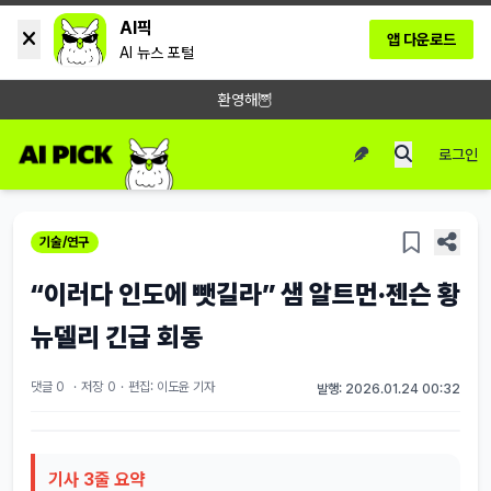
AI픽
앱 다운로드
AI 뉴스 포털
환영해🦉
로그인
기술/연구
“이러다 인도에 뺏길라” 샘 알트먼·젠슨 황
뉴델리 긴급 회동
댓글 0
·
저장
0
·
편집: 이도윤 기자
발행: 2026.01.24 00:32
기사 3줄 요약