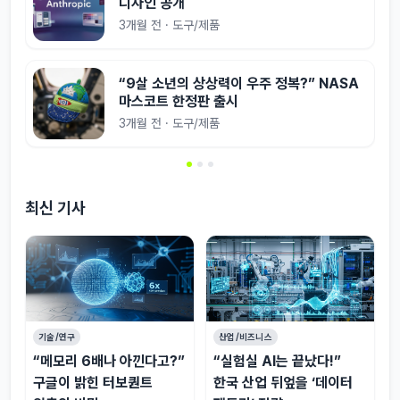
디자인 공개
3개월 전 · 도구/제품
“9살 소년의 상상력이 우주 정복?” NASA
마스코트 한정판 출시
3개월 전 · 도구/제품
최신 기사
기술/연구
산업/비즈니스
“메모리 6배나 아낀다고?”
“실험실 AI는 끝났다!”
구글이 밝힌 터보퀀트
한국 산업 뒤엎을 ‘데이터