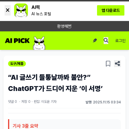
AI픽
앱 다운로드
AI 뉴스 포털
환영해🦉
로그인
도구/제품
“AI 글쓰기 들통날까봐 불안?”
ChatGPT가 드디어 지운 ‘이 서명’
댓글 0
·
저장
0
·
편집: 이도윤 기자
발행: 2025.11.15 03:34
기사 3줄 요약