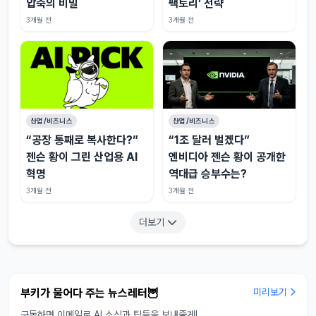
압축의 비밀
팩토리’ 전략
3개월 전
3개월 전
산업/비즈니스
산업/비즈니스
“공장 통째로 복사한다?”
“1조 달러 벌겠다”
젠슨 황이 그린 산업용 AI
엔비디아 젠슨 황이 공개한
혁명
역대급 승부수는?
3개월 전
3개월 전
더보기
부키가 물어다 주는 뉴스레터🦉
미리보기
구독하면 이메일로 AI 소식과 팁들을 보내줄게!