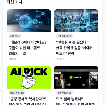
최신 기사
기술/연구
산업/비즈니스
“메모리 6배나 아낀다고?”
“실험실 AI는 끝났다!”
구글이 밝힌 터보퀀트
한국 산업 뒤엎을 ‘데이터
압축의 비밀
팩토리’ 전략
3개월 전
3개월 전
산업/비즈니스
산업/비즈니스
“공장 통째로 복사한다?”
“1조 달러 벌겠다”
젠슨 황이 그린 산업용 AI
엔비디아 젠슨 황이 공개한