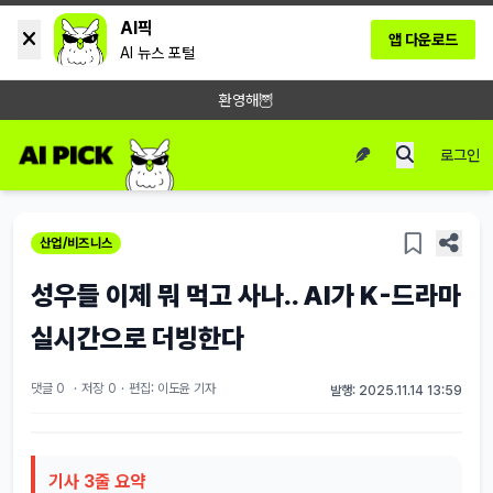
AI픽
앱 다운로드
AI 뉴스 포털
환영해🦉
로그인
산업/비즈니스
성우들 이제 뭐 먹고 사나.. AI가 K-드라마
실시간으로 더빙한다
댓글 0
·
저장
0
·
편집: 이도윤 기자
발행: 2025.11.14 13:59
기사 3줄 요약