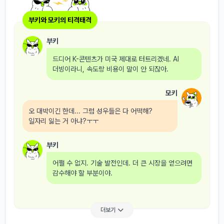
부키와 모키의 티격태격
부키
드디어 K-콘텐츠가 미국 제대로 터트리겠네. AI
더빙이라니, 속도랑 비용이 말이 안 되잖아.
모키
오 대박이긴 한데... 그럼 성우들은 다 어떡해?
일자리 잃는 거 아냐?ㅜㅜ
부키
어쩔 수 없지. 기술 발전인데. 더 큰 시장을 얻으려면
감수해야 할 부분이야.
더보기