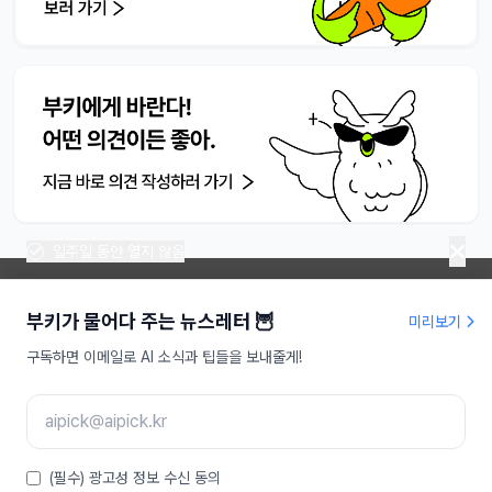
일주일 동안 열지 않음
부키가 물어다 주는 뉴스레터 🦉
미리보기
라이프해킹주식회사 | 대표 송명진
구독하면 이메일로 AI 소식과 팁들을 보내줄게!
사업자등록번호 : 479-81-01709
인터넷신문사업등록 : 서울,아55949
주소 : 서울특별시 강남구 도산대로 207, 9층
이메일 :
aipick@aipick.kr
Copyright ⓒ 2025 AI픽 Inc. All rights reserved
(필수) 광고성 정보 수신 동의
소개
|
고객센터
|
제작자
|
후원
|
광고 상품