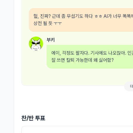
헐, 진짜? 근데 좀 무섭기도 하다 ㅎㅎ AI가 너무 똑
상전 될 듯 ㅜㅜ
부키
에이, 걱정도 팔자다. 기사에도 나오잖아. 인
잘 쓰면 칼퇴 가능한데 왜 싫어함?
찬/반 투표