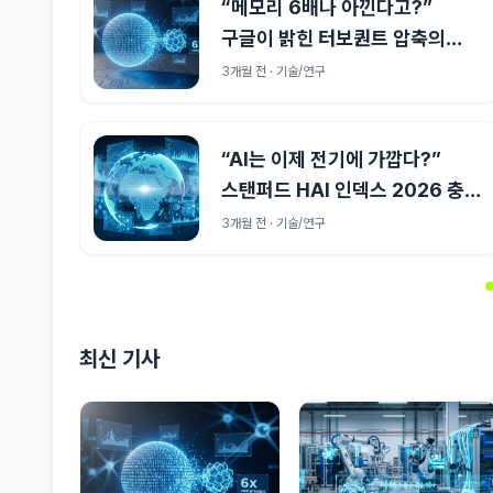
“메모리 6배나 아낀다고?”
구글이 밝힌 터보퀀트 압축의
비밀
3개월 전 · 기술/연구
“AI는 이제 전기에 가깝다?”
스탠퍼드 HAI 인덱스 2026 충격
사실
3개월 전 · 기술/연구
최신 기사