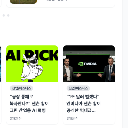
산업/비즈니스
산업/비즈니스
“공장 통째로
“1조 달러 벌겠다”
복사한다?” 젠슨 황이
엔비디아 젠슨 황이
그린 산업용 AI 혁명
공개한 역대급
승부수는?
3개월 전
3개월 전