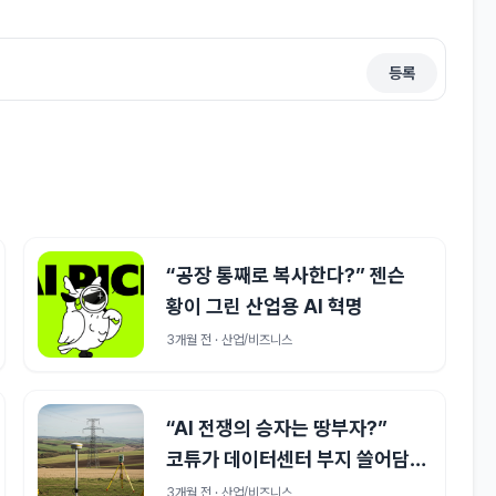
등록
“공장 통째로 복사한다?” 젠슨
황이 그린 산업용 AI 혁명
3개월 전 · 산업/비즈니스
“AI 전쟁의 승자는 땅부자?”
코튜가 데이터센터 부지 쓸어담는
이유
3개월 전 · 산업/비즈니스