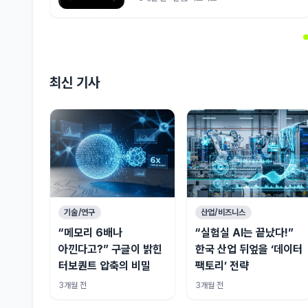
최신 기사
기술/연구
산업/비즈니스
“메모리 6배나
“실험실 AI는 끝났다!”
아낀다고?” 구글이 밝힌
한국 산업 뒤엎을 ‘데이터
터보퀀트 압축의 비밀
팩토리’ 전략
3개월 전
3개월 전