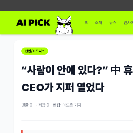
홈
소개
뉴스
인사
산업/비즈니스
“사람이 안에 있다?” 中 
CEO가 지퍼 열었다
댓글 0
·
저장
0
·
편집: 이도윤 기자