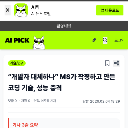
AI픽
앱 다운로드
AI 뉴스 포털
환영해🦉
로그인
기술/연구
“개발자 대체하나” MS가 작정하고 만든
코딩 기술, 성능 충격
댓글 0
·
저장
0
·
편집: 이도윤 기자
발행: 2026.02.04 18:29
기사 3줄 요약