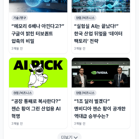
기술/연구
산업/비즈니스
“메모리 6배나 아낀다고?”
“실험실 AI는 끝났다!”
구글이 밝힌 터보퀀트
한국 산업 뒤엎을 ‘데이터
압축의 비밀
팩토리’ 전략
3개월 전
3개월 전
산업/비즈니스
산업/비즈니스
“공장 통째로 복사한다?”
“1조 달러 벌겠다”
젠슨 황이 그린 산업용 AI
엔비디아 젠슨 황이 공개한
혁명
역대급 승부수는?
3개월 전
3개월 전
더보기